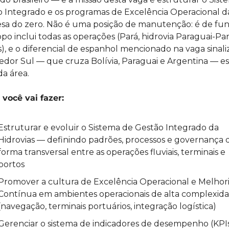
 Integrado e os programas de Excelência Operacional da
a do zero. Não é uma posição de manutenção: é de fun
po inclui todas as operações (Pará, hidrovia Paraguai-Par
), e o diferencial de espanhol mencionado na vaga sinali
edor Sul — que cruza Bolívia, Paraguai e Argentina — es
da área.
você vai fazer:
Estruturar e evoluir o Sistema de Gestão Integrado da 
Hidrovias — definindo padrões, processos e governança d
forma transversal entre as operações fluviais, terminais e 
portos
Promover a cultura de Excelência Operacional e Melhori
Contínua em ambientes operacionais de alta complexida
(navegação, terminais portuários, integração logística)
Gerenciar o sistema de indicadores de desempenho (KPIs)