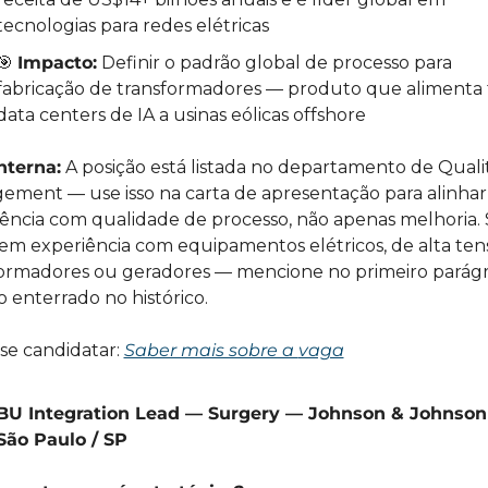
tecnologias para redes elétricas
🎯
Impacto:
 Definir o padrão global de processo para 
fabricação de transformadores — produto que alimenta 
data centers de IA a usinas eólicas offshore
nterna:
 A posição está listada no departamento de Qualit
ment — use isso na carta de apresentação para alinhar 
ência com qualidade de processo, não apenas melhoria. 
em experiência com equipamentos elétricos, de alta tens
ormadores ou geradores — mencione no primeiro parágra
o enterrado no histórico.
e candidatar: 
Saber mais sobre a 
vaga
BU Integration Lead — Surgery — Johnson & Johnson
São Paulo / SP 