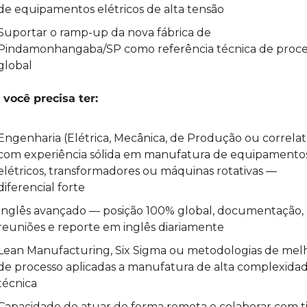
de equipamentos elétricos de alta tensão
Suportar o ramp-up da nova fábrica de 
Pindamonhangaba/SP como referência técnica de proces
global
você precisa ter:
Engenharia (Elétrica, Mecânica, de Produção ou correlata
com experiência sólida em manufatura de equipamentos
elétricos, transformadores ou máquinas rotativas — 
diferencial forte
Inglês avançado — posição 100% global, documentação, 
reuniões e reporte em inglês diariamente
Lean Manufacturing, Six Sigma ou metodologias de melho
de processo aplicadas a manufatura de alta complexidad
técnica
Capacidade de atuar de forma remota e colaborar com ti