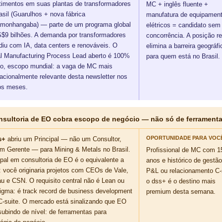
timentos em suas plantas de transformadores
MC + inglês fluente +
asil (Guarulhos + nova fábrica
manufatura de equipamen
monhangaba) — parte de um programa global
elétricos = candidato sem
$9 bilhões. A demanda por transformadores
concorrência. A posição r
diu com IA, data centers e renováveis. O
elimina a barreira geográfi
l Manufacturing Process Lead aberto é 100%
para quem está no Brasil.
o, escopo mundial: a vaga de MC mais
nacionalmente relevante desta newsletter nos
os meses.
nsultoria de EO cobra escopo de negócio — não só de ferrament
OPORTUNIDADE PARA VOC
s+
abriu um Principal — não um Consultor,
m Gerente — para Mining & Metals no Brasil.
Profissional de MC com 1
ipal em consultoria de EO é o equivalente a
anos e histórico de gestão
: você originaria projetos com CEOs de Vale,
P&L ou relacionamento C-s
u e CSN. O requisito central não é Lean ou
o dss+ é o destino mais
igma: é track record de business development
premium desta semana.
-suite. O mercado está sinalizando que EO
subindo de nível: de ferramentas para