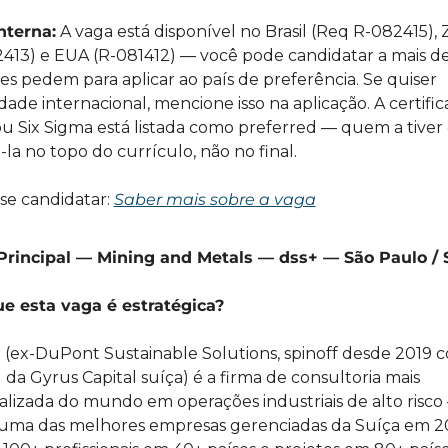
nterna:
 A vaga está disponível no Brasil (Req R-082415), Z
413) e EUA (R-081412) — você pode candidatar a mais de
es pedem para aplicar ao país de preferência. Se quiser 
dade internacional, mencione isso na aplicação. A certific
u Six Sigma está listada como preferred — quem a tiver 
-la no topo do currículo, não no final.
e candidatar: 
Saber mais sobre a vaga
Principal — Mining and Metals — dss+ — São Paulo / 
ue esta vaga é estratégica?
 (ex-DuPont Sustainable Solutions, spinoff desde 2019 c
l da Gyrus Capital suíça) é a firma de consultoria mais 
alizada do mundo em operações industriais de alto risco —
 uma das melhores empresas gerenciadas da Suíça em 20