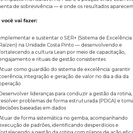
enta de sobrevivência — e onde os resultados aparecem
você vai fazer: 
Implementar e sustentar o SER+ (Sistema de Excelência 
Raízen) na Unidade Costa Pinto — desenvolvendo e 
fortalecendo a cultura Lean por meio de capacitação, 
engajamento e rituais de gestão consistentes
Atuar como guardião do sistema de excelência: garantir 
coerência, integração e geração de valor no dia a dia da 
operação
Desenvolver lideranças para conduzir a gestão da rotina, 
resolver problemas de forma estruturada (PDCA) e toma
decisões baseadas em dados
Atuar de forma sistemática no gemba, acompanhando 
execução de padrões, identificando desperdícios e 
fortalecendo a gestão da rotina com planos de ação efic