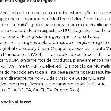
ue esta vaga é estratégica?
MedTech está no meio da maior transformação da sua hist
ply chain — o programa "MedTech Deliver" reestrutura t
de distribuição global para operar com maior visibilidade,
ncia e capacidade de resposta. O BU Integration Lead é o 
a unidade de negócio (Surgery, que inclui suturas, 
mentos cirúrgicos e plataformas de energia cirúrgica) e 
 global de Supply Chain. O papel usa explicitamente Va
m Management (VSM) — Lean aplicado ao fluxo E2E — pa
ar S&OP, lançamentos de produtos, planejamento finan
-D (On Time In Full - Delivered). É a posição de MC mais 
a do negócio em toda a lista desta semana: seus resultad
em diretamente no P&L da divisão de Surgery. E está 
ível em três países simultaneamente: Brasil (SP), Suíça 
h) e EUA (NJ, PA, CA, FL, TX, Puerto Rico).
você vai fazer: