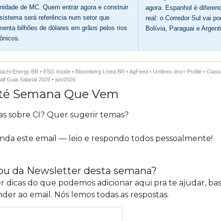
idade de MC. Quem entrar agora e construir
agora. Espanhol é diferenc
sistema será referência num setor que
real: o Corredor Sul vai po
enta bilhões de dólares em grãos pelos rios
Bolívia, Paraguai e Argent
ônicos.
tachi Energy BR • ESG Inside • Bloomberg Línea BR • AgFeed • Umbrex dss+ Profile • Glass
alf Guia Salarial 2026 • jun/2026
Até Semana Que Vem
s sobre CI? Quer sugerir tem
as? 
da este email — leio e respondo todos pessoalmente!
ou da Newsletter desta semana?
er dicas do que podemos adicionar aqui pra te ajudar, bas
der ao email. Nós lemos todas as respostas.