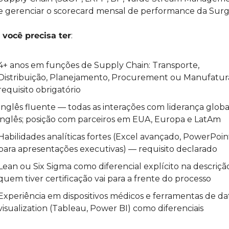
e gerenciar o scorecard mensal de performance da Sur
 você precisa ter
:
4+ anos em funções de Supply Chain: Transporte, 
Distribuição, Planejamento, Procurement ou Manufatur
requisito obrigatório
Inglês fluente — todas as interações com liderança globa
inglês; posição com parceiros em EUA, Europa e LatAm
Habilidades analíticas fortes (Excel avançado, PowerPoint
para apresentações executivas) — requisito declarado
Lean ou Six Sigma como diferencial explícito na descriçã
quem tiver certificação vai para a frente do processo
Experiência em dispositivos médicos e ferramentas de dat
visualization (Tableau, Power BI) como diferenciais