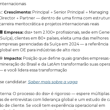
internacionais
📈
Crescimento:
 Principal → Senior Principal → Managing 
Director → Partner — dentro de uma firma com estrutura
carreira meritocrática e projetos internacionais reais
🏢
Empresa:
 dss+ tem 2.100+ profissionais, sede em Geneb
(Suíça), clientes em 80+ países, eleita uma das melhores 
empresas gerenciadas da Suíça em 2024 — a referência 
global em OE para indústrias de alto risco
🎯
Impacto:
 Posição que define quais grandes empresas 
mineração do Brasil e da LatAm transformarão suas opera
— e você lidera essa transformação
e candidatar: 
Saber mais sobre a vaga
nterna: O processo do dss+ é rigoroso — espere múltiplas 
s de entrevistas com liderança global e um estudo de ca
ão de cliente. Se você tem experiência operacional em 