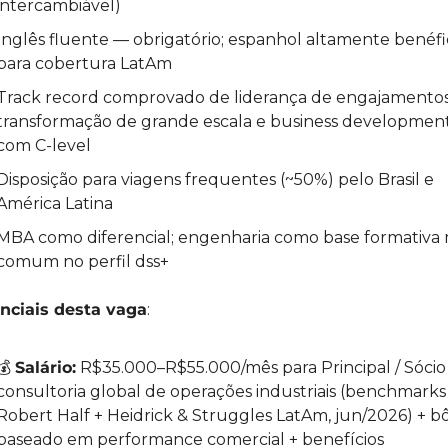
intercambiável)
Inglês fluente — obrigatório; espanhol altamente benéfi
para cobertura LatAm
Track record comprovado de liderança de engajamentos
transformação de grande escala e business development
com C-level
Disposição para viagens frequentes (~50%) pelo Brasil e 
América Latina
MBA como diferencial; engenharia como base formativa m
comum no perfil dss+
enciais desta vaga
:
💰 
Salário:
 R$35.000–R$55.000/mês para Principal / Sócio
consultoria global de operações industriais (benchmarks 
Robert Half + Heidrick & Struggles LatAm, jun/2026) + b
baseado em performance comercial + benefícios 