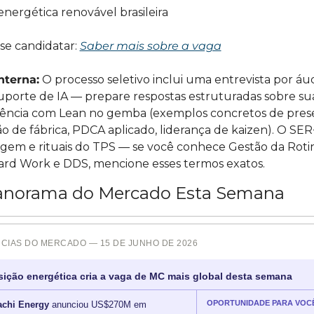
energética renovável brasileira
e candidatar: 
Saber mais sobre a vaga
nterna:
 O processo seletivo inclui uma entrevista por áud
porte de IA — prepare respostas estruturadas sobre sua
iência com Lean no gemba (exemplos concretos de pres
o de fábrica, PDCA aplicado, liderança de kaizen). O SER+
gem e rituais do TPS — se você conhece Gestão da Rotin
rd Work e DDS, mencione esses termos exatos.
anorama do Mercado Esta Semana
CIAS DO MERCADO — 15 DE JUNHO DE 2026
sição energética cria a vaga de MC mais global desta semana
OPORTUNIDADE PARA VOC
achi Energy
anunciou US$270M em