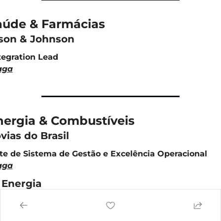
aúde & Farmácias
son & Johnson
tegration Lead
aga
nergia & Combustíveis
vias do Brasil
te de Sistema de Gestão e Excelência Operacional
aga
 Energia
sta de Processos e Melhoria Contínua Sênior
aga