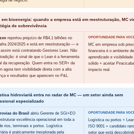
tégia de negócio.
 em bioenergia: quando a empresa está em reestruturação, MC vi
atégia de sobrevivência
OPORTUNIDADE PARA VOC
zen
reportou prejuízo de R$4,1 bilhões no
afra 2024/2025 e está em reestruturação — e
MC em empresa sob pres
 assim está contratando Gestores Lean. Não
financeira é o ambiente d
tradição: é sinal de que o Lean é a ferramenta
aprendizado e visibilidade
al da recuperação. Quem entra no SER+ da
sólido + aceitar Piracicab
n agora tem visibilidade direta com a alta
impacto real.
ança e resultados que aparecem no P&L.
stica hidroviariá entra no radar de MC — um setor ainda sem
issional especializado
OPORTUNIDADE PARA VOC
rovias do Brasil
abriu Gerente de SGI+EO
estruturar excelência operacional em toda a
Logística ou portos + Lea
de rios, terminais e portos. Logística
ISO 9001 = candidato raro
viária é praticamente inexplorada pela
setor que está descobrin