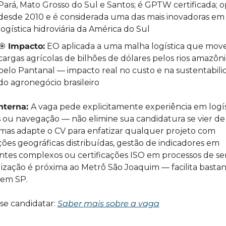
Pará, Mato Grosso do Sul e Santos; é GPTW certificada; o
desde 2010 e é considerada uma das mais inovadoras em 
logística hidroviária da América do Sul
🎯
Impacto:
 EO aplicada a uma malha logística que move
cargas agrícolas de bilhões de dólares pelos rios amazônic
pelo Pantanal — impacto real no custo e na sustentabili
do agronegócio brasileiro
nterna: 
A vaga pede explicitamente experiência em logíst
 ou navegação — não elimine sua candidatura se vier de 
 mas adapte o CV para enfatizar qualquer projeto com 
ões geográficas distribuídas, gestão de indicadores em 
tes complexos ou certificações ISO em processos de serv
lização é próxima ao Metrô São Joaquim — facilita bastant
 em SP.
e candidatar: 
Saber mais sobre a vaga