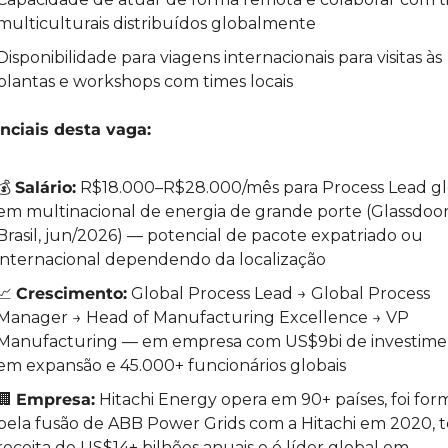
multiculturais distribuídos globalmente
Disponibilidade para viagens internacionais para visitas às 
plantas e workshops com times locais
nciais desta vaga:
💰 
Salário:
 R$18.000–R$28.000/mês para Process Lead glo
em multinacional de energia de grande porte (Glassdoor
Brasil, jun/2026) — potencial de pacote expatriado ou 
internacional dependendo da localização
📈
Crescimento:
 Global Process Lead → Global Process 
Manager → Head of Manufacturing Excellence → VP 
Manufacturing — em empresa com US$9bi de investimen
em expansão e 45.000+ funcionários globais
🏢
Empresa:
 Hitachi Energy opera em 90+ países, foi for
pela fusão de ABB Power Grids com a Hitachi em 2020, t
receita de US$14+ bilhões anuais e é líder global em 