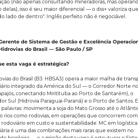
ção (não apenas consultando mineradoras, mas operand
 delas), isso é seu maior diferencial — o dss+ valoriza qu
o lado de dentro". Inglês perfeito não é negociável.
Gerente de Sistema de Gestão e Excelência Operacion
Hidrovias do Brasil — São Paulo / SP
ue esta vaga é estratégica?
ovias do Brasil (B3: HBSA3) opera a maior malha de transp
iário integrado da América do Sul — o Corredor Norte no
apajós, conectando Miritituba ao Porto de Santarém), o 
or Sul (Hidrovia Paraguai-Paraná) e o Porto de Santos. 
 palavras: movimenta a soja do Mato Grosso até o Atlântic
 rios como rodovias, em operações que concorrem com 
rodoviário em custo e sustentabilidade. MC em logística 
iária é uma das combinações mais raras que existem no 
o brasileiro — e a missão desta vaga é estruturar o Siste