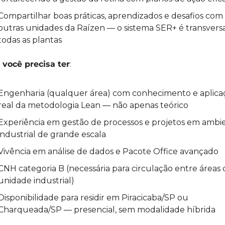
Compartilhar boas práticas, aprendizados e desafios com 
outras unidades da Raízen — o sistema SER+ é transversal
todas as plantas
 você precisa ter
:
Engenharia (qualquer área) com conhecimento e aplicaç
real da metodologia Lean — não apenas teórico
Experiência em gestão de processos e projetos em ambie
industrial de grande escala
Vivência em análise de dados e Pacote Office avançado
CNH categoria B (necessária para circulação entre áreas d
unidade industrial)
Disponibilidade para residir em Piracicaba/SP ou 
Charqueada/SP — presencial, sem modalidade híbrida