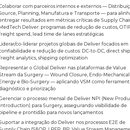
Colaborar com parceiros internos e externos — Distribuiçã
Source, Planning, Manufatura e Transporte — para alinha
entregar resultados em métricas críticas de Supply Chain
MedTech Deliver: programas de redução de custos, OTIF-
freight spend, lead time de lanes estratégicas
Liderar/co-liderar projetos globais de Deliver focados em 
confiabilidade e redução de custos: DC-to-DC, direct ship,
freight analytics, shipping optimization
Representar o Global Deliver nas plataformas de Value 
Stream da Surgery — Wound Closure, Endo-Mechanical,
Energy e Bio-Surgery — aplicando VSM como ferramenta
diagnóstico e priorização
Gerenciar o processo mensal de Deliver NPI (New Produc
Introduction) para Surgery, assegurando visibilidade de 
pipeline e prontidão para novos lançamentos
Suportar a integração do Deliver nos processos E2E de 
Supply Chain (S&OP, LRFP, BP, Value Stream Manageme