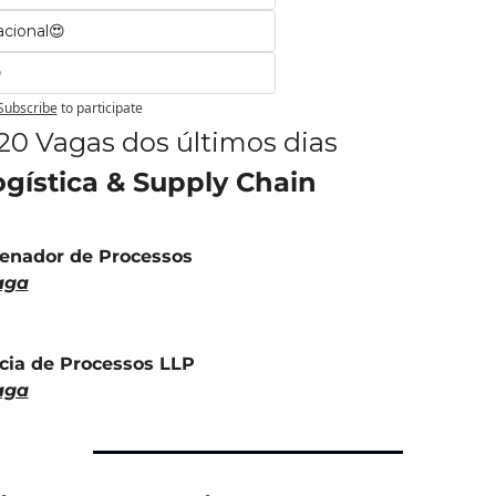
cional😍

Subscribe
to participate
20 Vagas dos últimos dias
ogística & Supply Chain
enador de Processos
aga
cia de Processos LLP
aga