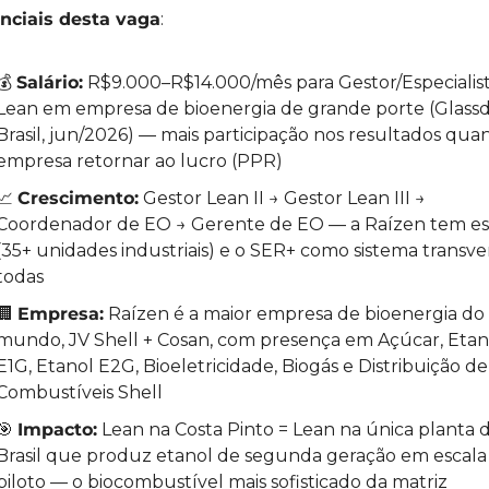
enciais desta vaga
:
💰 
Salário:
 R$9.000–R$14.000/mês para Gestor/Especialist
Lean em empresa de bioenergia de grande porte (Glassd
Brasil, jun/2026) — mais participação nos resultados quan
empresa retornar ao lucro (PPR)
📈
Crescimento:
 Gestor Lean II → Gestor Lean III → 
Coordenador de EO → Gerente de EO — a Raízen tem esc
(35+ unidades industriais) e o SER+ como sistema transvers
todas
🏢
Empresa:
 Raízen é a maior empresa de bioenergia do 
mundo, JV Shell + Cosan, com presença em Açúcar, Etano
E1G, Etanol E2G, Bioeletricidade, Biogás e Distribuição de 
Combustíveis Shell
🎯
Impacto:
 Lean na Costa Pinto = Lean na única planta d
Brasil que produz etanol de segunda geração em escala 
piloto — o biocombustível mais sofisticado da matriz 