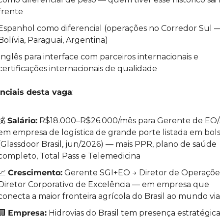
frente
Espanhol como diferencial (operações no Corredor Sul —
Bolívia, Paraguai, Argentina)
Inglês para interface com parceiros internacionais e 
certificações internacionais de qualidade
enciais desta vaga
:
💰 
Salário:
 R$18.000–R$26.000/mês para Gerente de EO/
em empresa de logística de grande porte listada em bols
(Glassdoor Brasil, jun/2026) — mais PPR, plano de saúde 
completo, Total Pass e Telemedicina
📈
Crescimento:
 Gerente SGI+EO → Diretor de Operações
Diretor Corporativo de Excelência — em empresa que 
conecta a maior fronteira agrícola do Brasil ao mundo via 
🏢
Empresa:
 Hidrovias do Brasil tem presença estratégica