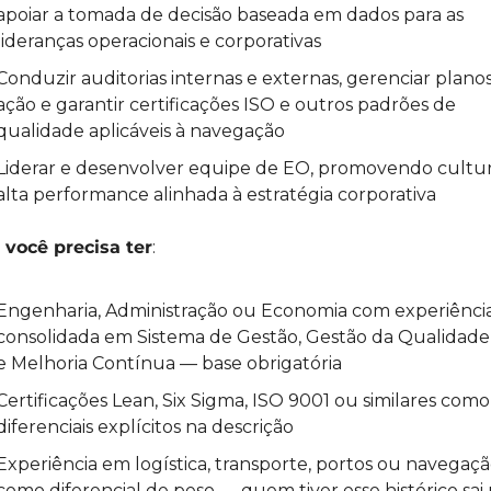
apoiar a tomada de decisão baseada em dados para as 
lideranças operacionais e corporativas
Conduzir auditorias internas e externas, gerenciar planos
ação e garantir certificações ISO e outros padrões de 
qualidade aplicáveis à navegação
Liderar e desenvolver equipe de EO, promovendo cultur
alta performance alinhada à estratégia corporativa
 você precisa ter
:
Engenharia, Administração ou Economia com experiência
consolidada em Sistema de Gestão, Gestão da Qualidade,
e Melhoria Contínua — base obrigatória
Certificações Lean, Six Sigma, ISO 9001 ou similares como 
diferenciais explícitos na descrição
Experiência em logística, transporte, portos ou navegaçã
como diferencial de peso — quem tiver esse histórico sai 