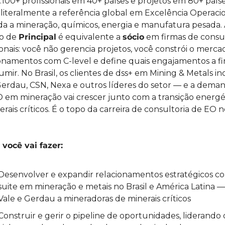
100+ profissionais em 40+ países e projetos em 80+ países
 literalmente a referência global em Excelência Operacio
da a mineração, químicos, energia e manufatura pesada. 
o de 
Principal
 é equivalente a 
sócio
 em firmas de consul
ionais: você não gerencia projetos, você constrói o mercado
onamentos com C-level e define quais engajamentos a fi
sumir. No Brasil, os clientes de dss+ em Mining & Metals in
Gerdau, CSN, Nexa e outros líderes do setor — e a deman
 em mineração vai crescer junto com a transição energét
erais críticos. É o topo da carreira de consultoria de EO no
você vai fazer: 
Desenvolver e expandir relacionamentos estratégicos c
suite em mineração e metais no Brasil e América Latina —
Vale e Gerdau a mineradoras de minerais críticos
Construir e gerir o pipeline de oportunidades, liderando o