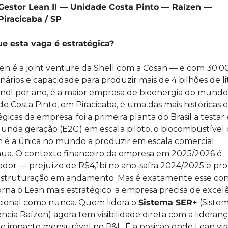
Gestor Lean II — Unidade Costa Pinto — Raízen — 
Piracicaba / SP 
ue esta vaga é estratégica?
en é a joint venture da Shell com a Cosan — e com 30.00
nários e capacidade para produzir mais de 4 bilhões de lit
nol por ano, é a maior empresa de bioenergia do mundo.
e Costa Pinto, em Piracicaba, é uma das mais históricas e 
égicas da empresa: foi a primeira planta do Brasil a testar 
unda geração (E2G) em escala piloto, o biocombustível 
 é a única no mundo a produzir em escala comercial 
ua. O contexto financeiro da empresa em 2025/2026 é 
ador — prejuízo de R$4,1bi no ano-safra 2024/2025 e pro
estruturação em andamento. Mas é exatamente esse con
rna o Lean mais estratégico: a empresa precisa de excelê
ional como nunca. Quem lidera o 
Sistema SER+
 (Sistem
ncia Raízen) agora tem visibilidade direta com a liderança
 e impacto mensurável no P&L. É a posição onde Lean vira