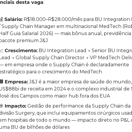
enciais desta vaga
:
💰 
Salário:
 R$18.000–R$28.000/mês para BU Integration 
/ Supply Chain Manager em multinacional MedTech (Rob
Half Guia Salarial 2026) — mais bônus anual, previdência 
pacote premium J&J
📈
Crescimento:
 BU Integration Lead → Senior BU Integra
Lead → Global Supply Chain Director → VP MedTech Deliv
— em empresa onde o Supply Chain é declaradamente 
estratégico para o crescimento do MedTech
🏢
Empresa:
 J&J é a maior empresa de saúde do mundo,
US$88bi de receita em 2024 e o complexo industrial de S
José dos Campos como maior hub fora dos EUA
🎯
Impacto:
 Gestão de performance da Supply Chain da 
divisão Surgery, que inclui equipamentos cirúrgicos usad
em hospitais de todo o mundo — impacto direto no P&L d
uma BU de bilhões de dólares